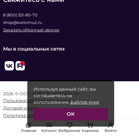
8 (800) 551-80-70
shop@svetomuz.ru
Заказать обратный звонок
Мы в социальных сетях
Используя данный сайт, вы
2026 © ООО «СВЕТ И МУЗЫКА М»
соглашаетесь на
Пользовательское соглашение
использование
файлов куки
Договор оферты
ОК
Политика конфиденциальности
Главная
Каталог
Избранное
Корзина
Войти
Реквизиты организации