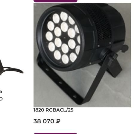
й
Всепогодный светодиодный
D
прожектор ARCHI LIGHT ARC LED PAR
1820 RGBACL/25
38 070 ₽