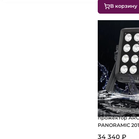
В корзину
Всепогодный с
прожектор ARC
PANORAMIC 20
34 340 ₽