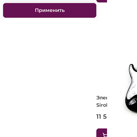
Применить
Электрогитара
Sirob (BK LH)
11 550 ₽
В корзину