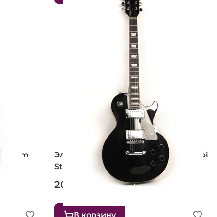
 Fantom
Электрогитара ALINA PRO Mississippi
Standart (BK)
20 250 ₽
В корзину