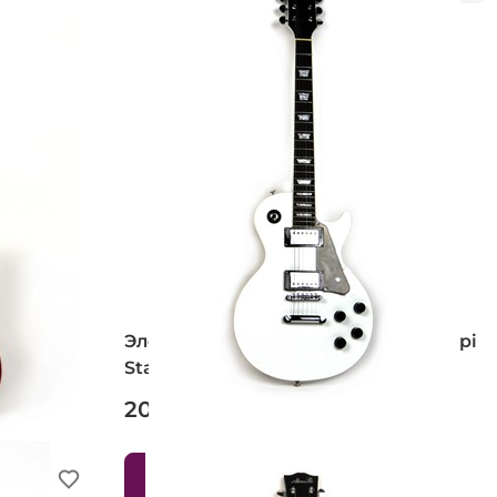
 Fantom
Электрогитара ALINA PRO Mississippi
Standart (WH)
20 250 ₽
В корзину