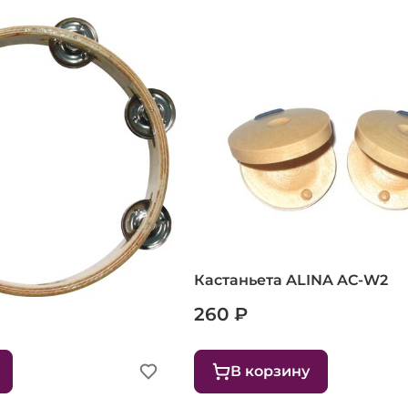
м Weber WT82
Кастаньета ALINA AC-W2
260 ₽
В корзину