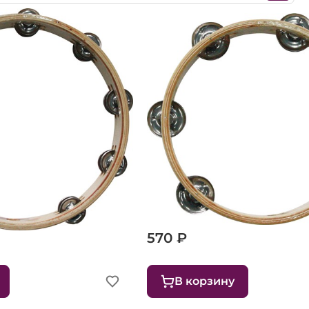
м Weber WT121
Тамбурин 25 см Weber WT1
570 ₽
В корзину