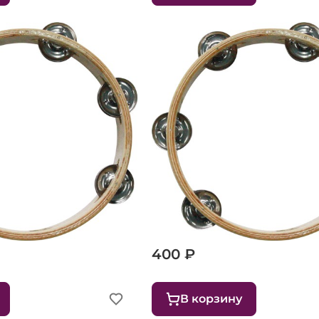
м Weber WT101
Тамбурин 20 см Weber WT8
400 ₽
В корзину