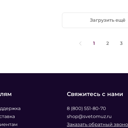
Загрузить ещё
1
2
3
елям
Свяжитесь с нами
оддержка
8 (800) 551-80-70
ставка
shop@svetomuz.ru
лиентам
Заказать обратный звоно