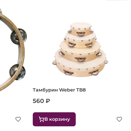
02
Тамбурин Weber TB8
560 ₽
В корзину