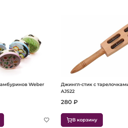
 тамбуринов Weber
Джингл-стик с тарелочкам
AJS22
280 ₽
В корзину