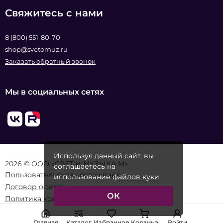
Свяжитесь с нами
8 (800) 551-80-70
shop@svetomuz.ru
Заказать обратный звонок
Мы в социальных сетях
Используя данный сайт, вы
2026 © ООО «СВЕТ И МУЗЫКА М»
соглашаетесь на
Пользовательское соглашение
использование
файлов куки
Договор оферты
ОК
Политика конфиденциальности
Главная
Каталог
Избранное
Корзина
Войти