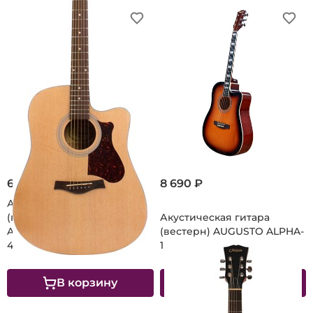
6 200 ₽
8 690 ₽
Акустическая гитара
(вестерн), с вырезом
Акустическая гитара
AUGUSTO by JAWA Yankee-
(вестерн) AUGUSTO ALPHA-
4C
1 DC
В корзину
В корзину