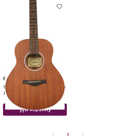
6 000 ₽
Тревел гитара AUGUSTO by
JAWA Route-2
В корзину
1