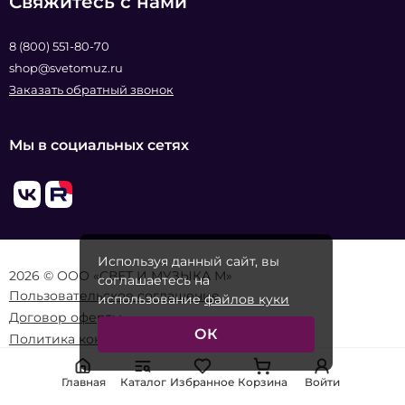
Свяжитесь с нами
8 (800) 551-80-70
shop@svetomuz.ru
Заказать обратный звонок
Мы в социальных сетях
Используя данный сайт, вы
2026 © ООО «СВЕТ И МУЗЫКА М»
соглашаетесь на
Пользовательское соглашение
использование
файлов куки
Договор оферты
ОК
Политика конфиденциальности
Главная
Каталог
Избранное
Корзина
Войти
Реквизиты организации