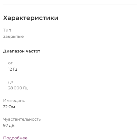
музыки и других ситуаций.
Характеристики
Тип
закрытые
Диапазон частот
от
12 Гц
до
28 000 Гц
Импеданс
32 Ом
Чувствительность
97 дБ
Подробнее