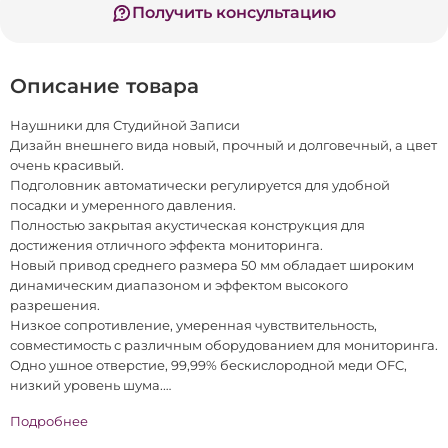
Получить консультацию
Описание товара
Наушники для Студийной Записи
Дизайн внешнего вида новый, прочный и долговечный, а цвет
очень красивый.
Подголовник автоматически регулируется для удобной
посадки и умеренного давления.
Полностью закрытая акустическая конструкция для
достижения отличного эффекта мониторинга.
Новый привод среднего размера 50 мм обладает широким
динамическим диапазоном и эффектом высокого
разрешения.
Низкое сопротивление, умеренная чувствительность,
совместимость с различным оборудованием для мониторинга.
Одно ушное отверстие, 99,99% бескислородной меди OFC,
низкий уровень шума.
Резьбовой штекер, прочный и долговечный, легко
Подробнее
подключается к различному оборудованию.
Подходит для различных ди-джеев, мониторинга и оценки