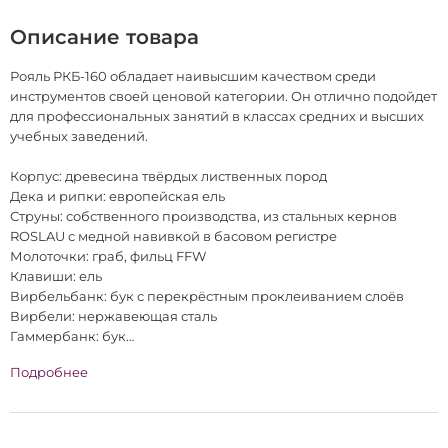
Описание товара
Рояль РКБ-160 обладает наивысшим качеством среди
инструментов своей ценовой категории. Он отлично подойдет
для профессиональных занятий в классах средних и высших
учебных заведений.
Корпус: древесина твёрдых лиственных пород
Дека и рипки: европейская ель
Струны: собственного производства, из стальных кернов
ROSLAU с медной навивкой в басовом регистре
Молоточки: граб, фильц FFW
Клавиши: ель
Вирбельбанк: бук с перекрёстным проклеиванием слоёв
Вирбели: нержавеющая сталь
Гаммербанк: бук
Варианты отделки: белый лак ”high polish”
Подробнее
Система «плавного падения» крышки клапа: да