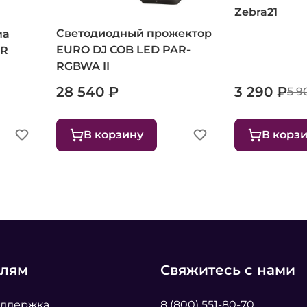
Zebra21
Светодиодный прожектор
ма
EURO DJ COB LED PAR-
5R
RGBWA II
28 540 ₽
3 290 ₽
5 9
В корзину
В корз
елям
Свяжитесь с нами
оддержка
8 (800) 551-80-70